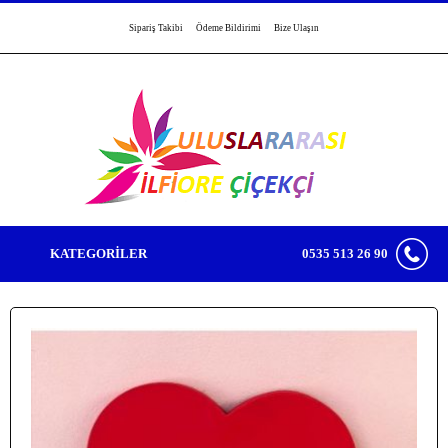
Sipariş Takibi
Ödeme Bildirimi
Bize Ulaşın
KATEGORİLER
0535 513 26 90