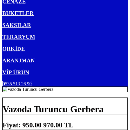
CENAZE
BUKETLER
SAKSILAR
TERARYUM
ORKİDE
ARANJMAN
VİP ÜRÜN
0535 513 26 90
Vazoda Turuncu Gerbera
Fiyat:
950.00
970.00 TL