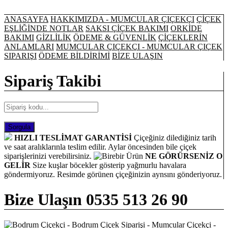
ANASAYFA
HAKKIMIZDA - MUMCULAR ÇIÇEKÇI
ÇİÇEK
EŞLİĞİNDE NOTLAR
SAKSI ÇİÇEK BAKIMI
ORKİDE
BAKIMI
GİZLİLİK
ÖDEME & GÜVENLİK
ÇİÇEKLERİN
ANLAMLARI
MUMCULAR ÇIÇEKÇI - MUMCULAR ÇIÇEK
SIPARIŞI
ÖDEME BİLDİRİMİ
BİZE ULAŞIN
Sipariş Takibi
HIZLI TESLİMAT GARANTİSİ
Çiçeğiniz dilediğiniz tarih
ve saat aralıklarınla teslim edilir. Aylar öncesinden bile çiçek
siparişlerinizi verebilirsiniz.
NE GÖRÜRSENİZ O
GELİR
Size kuşlar böcekler gösterip yağmurlu havalara
göndermiyoruz. Resimde görünen çiçeğinizin aynsını gönderiyoruz.
Bize Ulaşın
0535 513 26 90