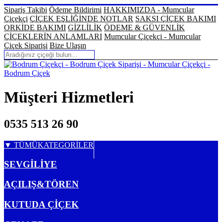
Sipariş Takibi
Ödeme Bildirimi
HAKKIMIZDA - Mumcular
Çiçekçi
ÇİÇEK EŞLİĞİNDE NOTLAR
SAKSI ÇİÇEK BAKIMI
ORKİDE BAKIMI
GİZLİLİK
ÖDEME & GÜVENLİK
ÇİÇEKLERİN ANLAMLARI
Mumcular Çiçekçi - Mumcular
Çiçek Siparişi
Bize Ulaşın
Müşteri Hizmetleri
0535 513 26 90
TÜMÜ
KATEGORİLER
SEVGİLİYE
AÇILIŞ&TÖREN
KUTUDA ÇİÇEK