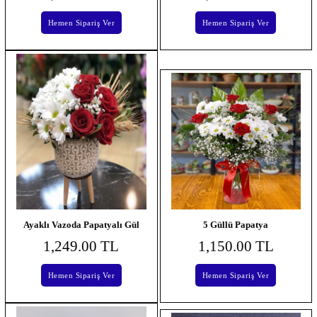
Hemen Sipariş Ver
Hemen Sipariş Ver
Ayaklı Vazoda Papatyalı Gül
5 Güllü Papatya
1,249.00 TL
1,150.00 TL
Hemen Sipariş Ver
Hemen Sipariş Ver