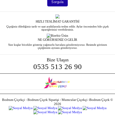
HIZLI TESLİMAT GARANTİSİ
Çiçeğiniz dilediğiniz tarih ve saat aralıklarınla teslim edilir. Aylar öncesinden bile çiçek
siparişlerinizi verebilirsiniz.
NE GÖRÜRSENİZ O GELİR
Size kuşlar böcekler gösterip yağmurlu havalara göndermiyoruz. Resimde görünen
çiçeğinizin aynsını gönderiyoruz.
Bize Ulaşın
0535 513 26 90
Bodrum Çiçekçi - Bodrum Çiçek Siparişi - Mumcular Çiçekçi -Bodrum Çiçek ©
2026