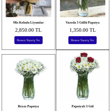
Mis Kokulu Liyumlar
Vazoda 5 Güllü Papatya
2,850.00 TL
1,350.00 TL
Hemen Sipariş Ver
Hemen Sipariş Ver
Beyaz Papatya
Papatyalı 3 Gül