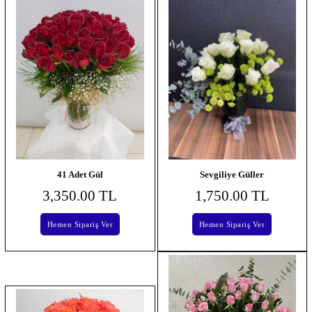
41 Adet Gül
Sevgiliye Güller
3,350.00 TL
1,750.00 TL
Hemen Sipariş Ver
Hemen Sipariş Ver