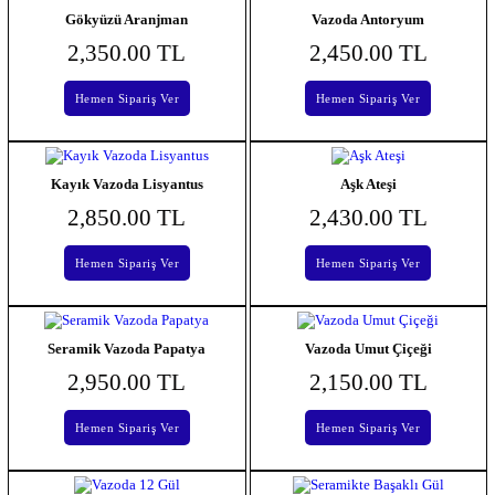
Gökyüzü Aranjman
Vazoda Antoryum
2,350.00 TL
2,450.00 TL
Hemen Sipariş Ver
Hemen Sipariş Ver
Kayık Vazoda Lisyantus
Aşk Ateşi
2,850.00 TL
2,430.00 TL
Hemen Sipariş Ver
Hemen Sipariş Ver
Seramik Vazoda Papatya
Vazoda Umut Çiçeği
2,950.00 TL
2,150.00 TL
Hemen Sipariş Ver
Hemen Sipariş Ver