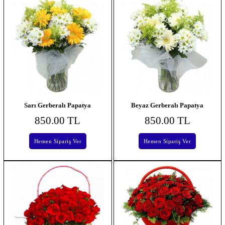
Sarı Gerberalı Papatya
Beyaz Gerberalı Papatya
850.00 TL
850.00 TL
Hemen Sipariş Ver
Hemen Sipariş Ver