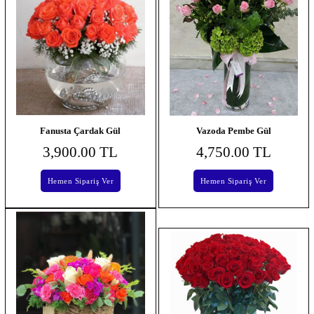
Fanusta Çardak Gül
Vazoda Pembe Gül
3,900.00 TL
4,750.00 TL
Hemen Sipariş Ver
Hemen Sipariş Ver